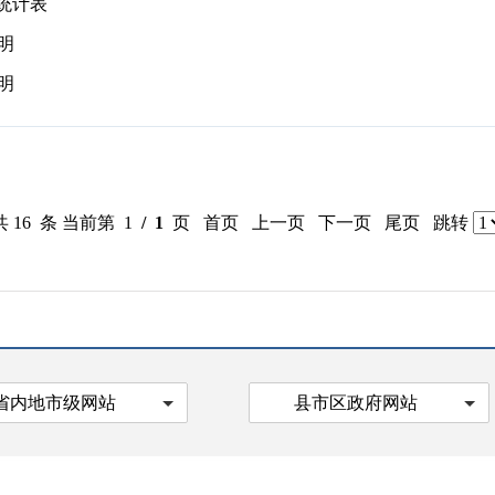
算统计表
明
明
共 16 条 当前第 1
/ 1
页 首页 上一页 下一页 尾页 跳转
省内地市级网站
县市区政府网站