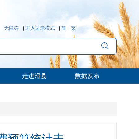
无障碍
|
进入适老模式
|
简
|
繁
走进滑县
数据发布