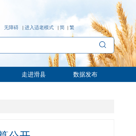
无障碍
|
进入适老模式
|
简
|
繁
走进滑县
数据发布