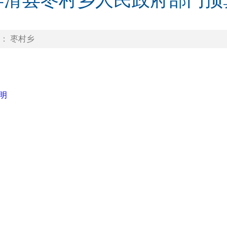
1年滑县枣村乡人民政府部门
： 枣村乡
明