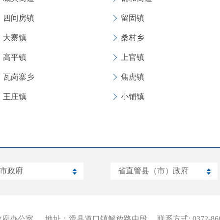
四间房镇
留固镇
大寨镇
桑村乡
高平镇
上官镇
瓦岗寨乡
焦虎镇
王庄镇
小铺镇
政府办公室
地址：滑县道口镇解放路中段
联系方式: 0372-866