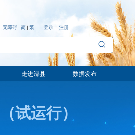
无障碍
|
简
|
繁
登录
|
注册
走进滑县
数据发布
（试运行）