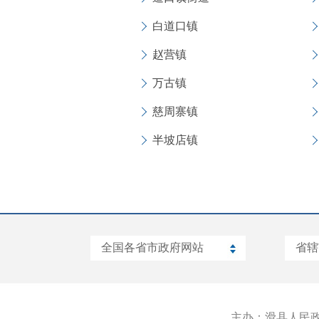
白道口镇
赵营镇
万古镇
慈周寨镇
半坡店镇
主办：滑县人民