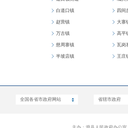
白道口镇
四间
赵营镇
大寨
万古镇
高平
慈周寨镇
瓦岗
半坡店镇
王庄
主办：滑县人民政府办公室