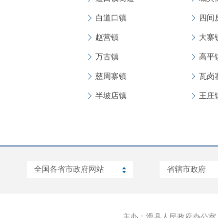
白道口镇
四间
赵营镇
大寨
万古镇
高平
慈周寨镇
瓦岗
半坡店镇
王庄
主办：滑县人民政府办公室