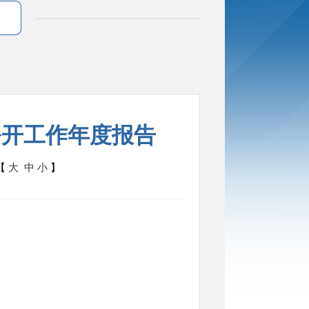
公开工作年度报告
【
大
中
小
】