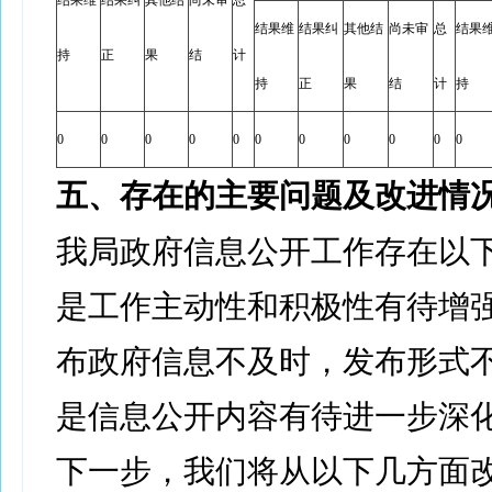
结果维
结果纠
其他结
尚未审
总
结果维
结果纠
其他结
尚未审
总
结果
持
正
果
结
计
持
正
果
结
计
持
0
0
0
0
0
0
0
0
0
0
0
五、存在的主要问题及改进情
我局政府信息公开工作存在以
是工作主动性和积极性有待增
布政府信息不及时，发布形式
是信息公开内容有待进一步深
下一步，我们将从以下几方面