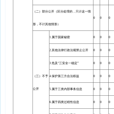
（二）部分公开（区分处理的，只计这一情
0
0
0
形，不计其他情形）
1.属于国家秘密
0
0
0
2.其他法律行政法规禁止公开
0
0
0
3.危及“三安全一稳定”
0
0
0
（三）不予
4.保护第三方合法权益
0
0
0
公开
5.属于三类内部事务信息
0
0
0
6.属于四类过程性信息
0
0
0