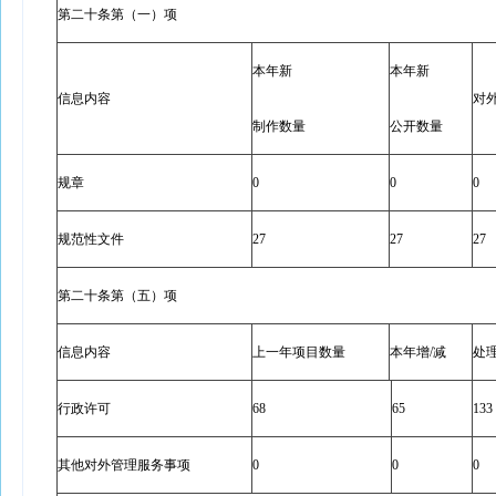
第二十条第（一）项
本年新
本年新
信息内容
对
制作数量
公开数量
规章
0
0
0
规范性文件
27
27
27
第二十条第（五）项
信息内容
上一年项目数量
本年增/减
处
行政许可
68
65
133
其他对外管理服务事项
0
0
0