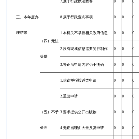
7.属于行政执法案卷
0
0
0
三、本年度办
8.属于行政查询事项
0
0
0
理结果
1.本机关不掌握相关政府信息
0
0
0
（四）无法
2.没有现成信息需要另行制作
0
0
0
提供
3.补正后申请内容仍不明确
0
0
0
1.信访举报投诉类申请
0
0
0
2.重复申请
0
0
0
（五）不予
3.要求提供公开出版物
0
0
0
处理
4.无正当理由大量反复申请
0
0
0