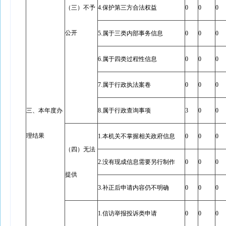
（三）不予
4.保护第三方合法权益
0
0
0
公开
5.属于三类内部事务信息
0
0
0
6.属于四类过程性信息
0
0
0
7.属于行政执法案卷
0
0
0
三、本年度办
8.属于行政查询事项
3
0
0
理结果
1.本机关不掌握相关政府信息
0
0
0
（四）无法
2.没有现成信息需要另行制作
0
0
0
提供
3.补正后申请内容仍不明确
0
0
0
1.信访举报投诉类申请
0
0
0