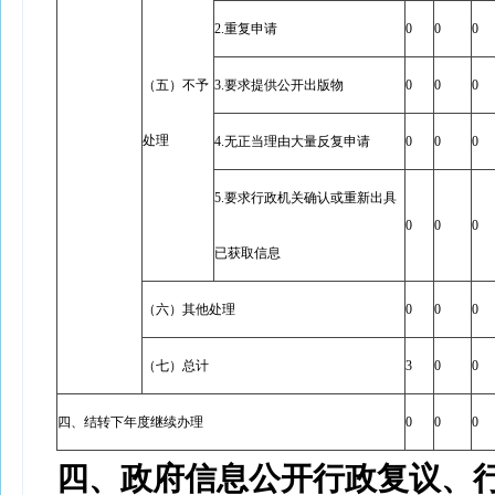
2.重复申请
0
0
0
（五）不予
3.要求提供公开出版物
0
0
0
处理
4.无正当理由大量反复申请
0
0
0
5.要求行政机关确认或重新出具
0
0
0
已获取信息
（六）其他处理
0
0
0
（七）总计
3
0
0
四、结转下年度继续办理
0
0
0
四、政府信息公开行政复议、