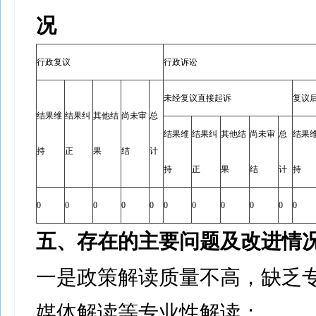
况
行政复议
行政诉讼
未经复议直接起诉
复议
结果维
结果纠
其他结
尚未审
总
结果维
结果纠
其他结
尚未审
总
结果
持
正
果
结
计
持
正
果
结
计
持
0
0
0
0
0
0
0
0
0
0
0
五、存在的主要问题及改进情
一是政策解读质量不高，缺乏
媒体解读等专业性解读；