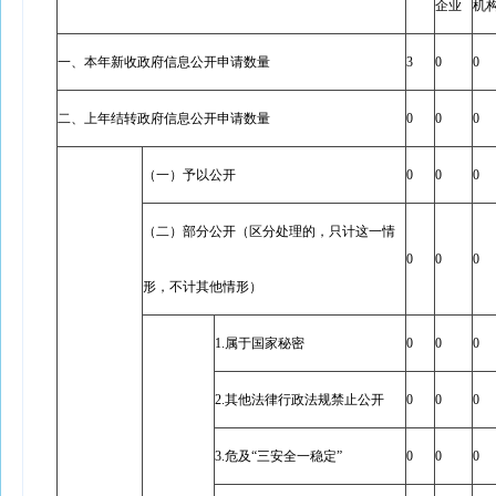
企业
机
一、本年新收政府信息公开申请数量
3
0
0
二、上年结转政府信息公开申请数量
0
0
0
（一）予以公开
0
0
0
（二）部分公开（区分处理的，只计这一情
0
0
0
形，不计其他情形）
1.属于国家秘密
0
0
0
2.其他法律行政法规禁止公开
0
0
0
3.危及“三安全一稳定”
0
0
0